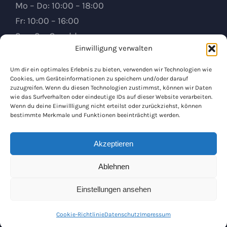
Mo – Do: 10:00 – 18:00
Fr: 10:00 – 16:00
Sa – So: Geschlossen
Einwilligung verwalten
KÜCHENSTUDIO RUNKEL
Um dir ein optimales Erlebnis zu bieten, verwenden wir Technologien wie
Cookies, um Geräteinformationen zu speichern und/oder darauf
Heerstraße 110
zuzugreifen. Wenn du diesen Technologien zustimmst, können wir Daten
65594 Runkel
wie das Surfverhalten oder eindeutige IDs auf dieser Website verarbeiten.
Wenn du deine Einwillligung nicht erteilst oder zurückziehst, können
bestimmte Merkmale und Funktionen beeinträchtigt werden.
06482 6081559
Akzeptieren
© 2025 Küchenstudio Runkel oHG. Alle Rechte vorbehalten. | By
Ablehnen
RoyalDesigns.
Einstellungen ansehen
Cookie-Richtlinie
Datenschutz
Impressum