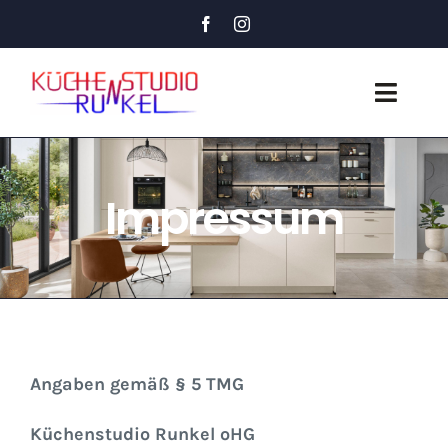
Skip
to
content
Toggl
Navig
Startseite
Impressum
Küchen
Bäder
Über uns
Angaben gemäß § 5 TMG
Kontakt
Küchenstudio Runkel oHG